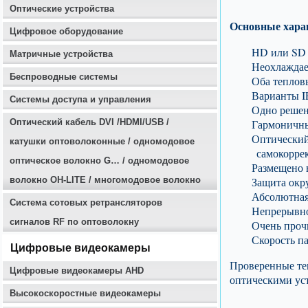
Оптические устройства
Основные хара
Цифровое оборудование
HD или SD 
Матричные устройства
Неохлаждае
Беспроводные системы
Оба теплов
Варианты I
Системы доступа и управления
Одно решен
Оптичеcкий кабель DVI /HDMI/USB /
Гармоничны
Оптический 
катушки оптоволоконные / одномодовое
самокорре
оптическое волокно G… / одномодовое
Размещено 
волокно OH-LITE / многомодовое волокно
Защита окр
Абсолютная
Система сотовых ретрансляторов
Непрерывно
сигналов RF по оптоволокну
Очень проч
Скорость п
Цифровые видеокамеры
Проверенные теп
Цифровые видеокамеры AHD
оптическими ус
Высокоскоростные видеокамеры