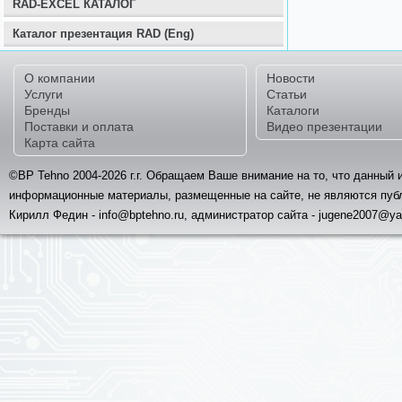
RAD-EXCEL КАТАЛОГ
Каталог презентация RAD (Eng)
О компании
Новости
Услуги
Статьи
Бренды
Каталоги
Поставки и оплата
Видео презентации
Карта сайта
©BP Tehno 2004-2026 г.г. Обращаем Ваше внимание на то, что данный 
информационные материалы, размещенные на сайте, не являются пуб
Кирилл Федин - info@bptehno.ru, администратор сайта - jugene2007@ya