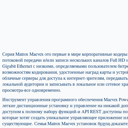
Серия Matrox Maevex-это первые в мире корпоративные кодеры 
потоковой передачи и/или записи нескольких каналов Full HD 
Gigabit Ethernet с низкими, определяемыми пользователем бит
возможностям кодирования, удостоенные наград карты и устрой
облачные серверы для доступа к интернет-зрителям, передават
локальной аудитории и записывать в локальное или сетевое х
просмотра-все одновременно.
Инструмент управления програмного обеспечения Maevex Powe
легкие дистанционные установку и управление на никакой доп
доступом к полному набору функций-и API REST доступны по з
которые хотят создать уникальное управляющее приложение и
существующие. Семья Matrox Maevex установок будущ-доказате