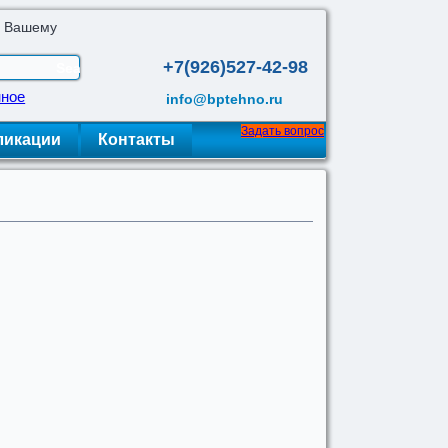
о Вашему
+7(926)527-42-98
нное
info@bptehno.ru
Задать вопрос
ликации
Контакты