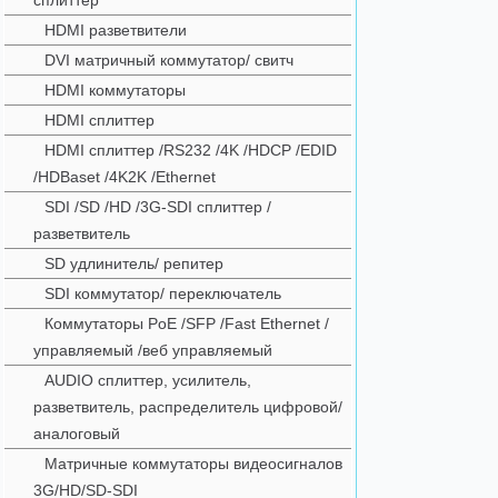
сплиттер
HDMI разветвители
DVI матричный коммутатор/ свитч
HDMI коммутаторы
HDMI сплиттер
HDMI сплиттер /RS232 /4K /HDCP /EDID
/HDBaset /4K2K /Ethernet
SDI /SD /HD /3G-SDI сплиттер /
разветвитель
SD удлинитель/ репитер
SDI коммутатор/ переключатель
Коммутаторы PoE /SFP /Fast Ethernet /
управляемый /веб управляемый
AUDIO сплиттер, усилитель,
разветвитель, распределитель цифровой/
аналоговый
Матричные коммутаторы видеосигналов
3G/HD/SD-SDI