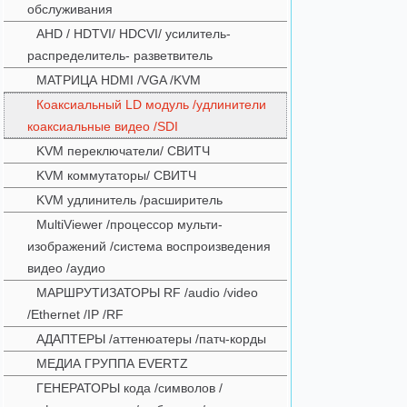
обслуживания
AHD / HDTVI/ HDCVI/ усилитель-
распределитель- разветвитель
МАТРИЦА HDMI /VGA /KVM
Коаксиальный LD модуль /удлинители
коаксиальные видео /SDI
KVM переключатели/ СВИТЧ
KVM коммутаторы/ СВИТЧ
KVM удлинитель /расширитель
MultiViewer /процессор мульти-
изображений /система воспроизведения
видео /аудио
МАРШРУТИЗАТОРЫ RF /audio /video
/Ethernet /IP /RF
АДАПТЕРЫ /аттенюатеры /патч-корды
МЕДИА ГРУППА EVERTZ
ГЕНЕРАТОРЫ кода /символов /