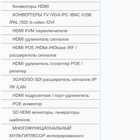
Конвекторы HDMI
КОНВЕРТЕРЫ TV /VGA /PC /BNC /USB
/PAL /SDI /s-video /DVI
HDMI KVM переключатели
HDMI удлинитель сигналов
HDMI POE /HDbit /HDbase /RF /
расширитель сигналов
HDMI удлинитель /сплиттер POE /
репитер
3G/HD/SD-SDI расширитель сигналов /IP
/IR /LAN
HDMI подрозетник / порт-удлинитель
POE инжектор
SD HDMI мониторы, генераторы
шаблонов
МНОГОФУНКЦИОНАЛЬНЫЙ
МУЛЬТИПЛЕСОР интегрированного