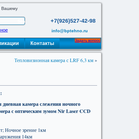
о Вашему
+7(926)527-42-98
нное
info@bptehno.ru
Задать вопрос
ликации
Контакты
Тепловизионная камера с LRF 6,3 км
»
:
я дневная камера слежения ночного
мера с оптическим зумом
Nir
Laser
CCD
Вт; Ночное зрение 1км
аружения 14км