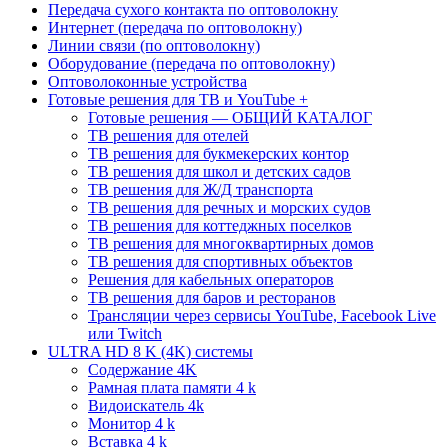
Передача сухого контакта по оптоволокну
Интернет (передача по оптоволокну)
Линии связи (по оптоволокну)
Оборудование (передача по оптоволокну)
Оптоволоконные устройства
Готовые решения для ТВ и YouTube +
Готовые решения — ОБЩИЙ КАТАЛОГ
ТВ решения для отелей
ТВ решения для букмекерских контор
ТВ решения для школ и детских садов
ТВ решения для Ж/Д транспорта
ТВ решения для речных и морских судов
ТВ решения для коттеджных поселков
ТВ решения для многоквартирных домов
ТВ решения для спортивных объектов
Решения для кабельных операторов
ТВ решения для баров и ресторанов
Трансляции через сервисы YouTube, Facebook Live
или Twitch
ULTRA HD 8 K (4K) системы
Содержание 4K
Рамная плата памяти 4 k
Видоискатель 4k
Монитор 4 k
Вставка 4 k