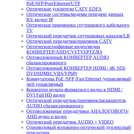
PoE/SFP/Port/Ethernet/UTP
Оптические усилители CATV EDFA
Оптические системы/модемы передачи данных
RS/ видео/ IP
Оптические приемники спутникового кабельного
ТV
Оптический передатчик спутниковых каналов/LB
Оптический передатчик/приемник CATV
Оптические/цифровые видео/медиа
КОНВЕРТЕР/AHD/CVI/TVI/PTZ/RS
Оптоволоконный КОНВЕРТЕР AUDIO
сбалансированного
Оптоволоконный КОНВЕРТЕР HDMI / 4K SDI/
DVI/HDMI/CVBS/YPbPr
Коммутаторы PoE /SFP /Fast Ethernet /управляемый
/веб управляемый
Конвертер мульти-форматного видео в HDMI /
DVI Full HD видео
Оптический передатчик/приемник/расширитель
AUDIO сбалансированного
Оптоволоконные передатчики АНАЛОГОВОГО/
AHD аудио и видео
Оптический передатчик AUDIO + VIDEO
Одномодовый волоконно-оптический дуплексный
передатчик