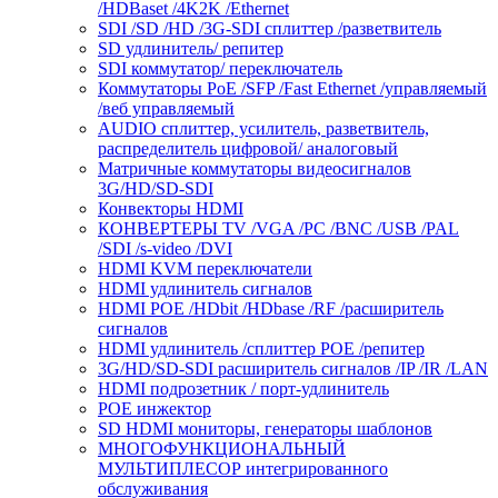
/HDBaset /4K2K /Ethernet
SDI /SD /HD /3G-SDI сплиттер /разветвитель
SD удлинитель/ репитер
SDI коммутатор/ переключатель
Коммутаторы PoE /SFP /Fast Ethernet /управляемый
/веб управляемый
AUDIO сплиттер, усилитель, разветвитель,
распределитель цифровой/ аналоговый
Матричные коммутаторы видеосигналов
3G/HD/SD-SDI
Конвекторы HDMI
КОНВЕРТЕРЫ TV /VGA /PC /BNC /USB /PAL
/SDI /s-video /DVI
HDMI KVM переключатели
HDMI удлинитель сигналов
HDMI POE /HDbit /HDbase /RF /расширитель
сигналов
HDMI удлинитель /сплиттер POE /репитер
3G/HD/SD-SDI расширитель сигналов /IP /IR /LAN
HDMI подрозетник / порт-удлинитель
POE инжектор
SD HDMI мониторы, генераторы шаблонов
МНОГОФУНКЦИОНАЛЬНЫЙ
МУЛЬТИПЛЕСОР интегрированного
обслуживания