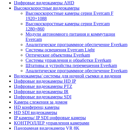
Цифровые видеокамеры AHD
Высокоскоростные видеокамеры
Высокоскоростные камеры серии Evercam F
1920×1088
Высокоскоростные камеры серии Evercam
1280×860
Модули автономного питания и коммутации
Evercam
Аналитическое программное обеспечение Everkam
Системы освещения Evercam Light
Оптические объективы Everkam
Системы управления и обработки Everkam
Штативы и устройства перемещения Everkam
Аналитическое программное обеспечение Everkam
Видеокамеры/ системы для ночной съемки и видения
Цифровые видеокамеры HD IP
Цифровые видеокамеры PTZ
Цифровые видеокамеры IR
Цифровые видеокамеры SDI
Камера слежения за домом
HD конференц камеры
HD SDI видеокамеры
IP камеры/ IP SDI цифровые камеры
КОНТРОЛЛЕР управления камерами
Панорамная видеокамера VR 8K