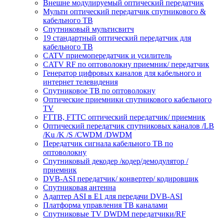
Внешне модулируемый оптический передатчик
Мульти оптический передатчик спутникового &
кабельного ТВ
Спутниковый мультисвитч
19 стандартный оптический передатчик для
кабельного ТВ
CATV приемопередатчик и усилитель
CATV RF по оптоволокну приемник/ передатчик
Генератор цифровых каналов для кабельного и
интернет телевидения
Спутниковое ТВ по оптоволокну
Оптические приемники спутникового кабельного
ТV
FTTB, FTTC оптический передатчик/ приемник
Оптический передатчик спутниковых каналов /LB
/Ku /K /S /CWDM /DWDM
Передатчик сигнала кабельного ТВ по
оптоволокну
Спутниковый декодер /кодер/демодулятор /
приемник
DVB-ASI передатчик/ конвертер/ кодировщик
Спутниковая антенна
Адаптер ASI в E1 для передачи DVB-ASI
Платформа управления ТВ каналами
Спутниковые TV DWDM передатчики/RF