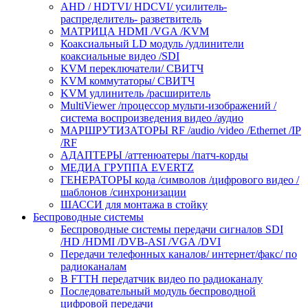
AHD / HDTVI/ HDCVI/ усилитель-
распределитель- разветвитель
МАТРИЦА HDMI /VGA /KVM
Коаксиальный LD модуль /удлинители
коаксиальные видео /SDI
KVM переключатели/ СВИТЧ
KVM коммутаторы/ СВИТЧ
KVM удлинитель /расширитель
MultiViewer /процессор мульти-изображений /
система воспроизведения видео /аудио
МАРШРУТИЗАТОРЫ RF /audio /video /Ethernet /IP
/RF
АДАПТЕРЫ /аттенюатеры /патч-корды
МЕДИА ГРУППА EVERTZ
ГЕНЕРАТОРЫ кода /символов /цифрового видео /
шаблонов /синхронизации
ШАССИ для монтажа в стойку
Беспроводные системы
Беспроводные системы передачи сигналов SDI
/HD /HDMI /DVB-ASI /VGA /DVI
Передачи телефонных каналов/ интернет/факс/ по
радиоканалам
В FTTH передатчик видео по радиоканалу
Последовательный модуль беспроводной
цифровой передачи