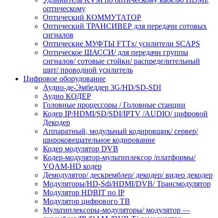
оптическому
Оптический КОММУТАТОР
Оптический ТРАНСИВЕР для передачи сотовых
сигналов
Оптические МУФТЫ FTTx/ усилители SCAPS
Оптическое ШАССИ/ для передачи группы
сигналов/ cотовые стойки/ распределительный
щит/ проводной усилитель
Цифровое оборудование
Аудио-де-Эмбеддер 3G/HD/SD-SDI
Аудио КОДЕР
Головные процессоры / Головные станции
Кодер IP/HDMI/SD/SDI/IPTV /AUDIO/ цифровой
Декодер
Аппаратный, модульный кодировщик/ сервер/
широковещательное кодирование
Кодер модулятор DVB
Кодер-модулятор-мультиплексор /платформы/
VQAM-HD кодер
Демодулятор/ дескремблер/ декодер/ видео декодер
Модуляторы/HD-Sdi/HDMI/DVB/ Трансмодулятор
Модулятор HDBIT по IP
Модулятор цифрового ТВ
Мультиплексоры-модуляторы/ модулятор —