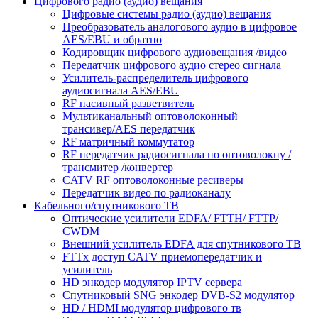
Цифрового радио (аудио) вещания
Цифровые системы радио (аудио) вещания
Преобразователь аналогового аудио в цифровое
AES/EBU и обратно
Кодировщик цифрового аудиовещания /видео
Передатчик цифрового аудио стерео сигнала
Усилитель-распределитель цифрового
аудиосигнала AES/EBU
RF пасивный разветвитель
Мультиканальный оптоволоконный
трансивер/AES передатчик
RF матричный коммутатор
RF передатчик радиосигнала по оптоволокну /
трансмитер /конвертер
CATV RF оптоволоконные ресиверы
Передатчик видео по радиоканалу
Кабельного/спутникового ТВ
Оптические усилители EDFA/ FTTH/ FTTP/
CWDM
Внешний усилитель EDFA для спутникового ТВ
FTTx доступ CATV приемопередатчик и
усилитель
HD энкодер модулятор IPTV сервера
Спутниковый SNG энкодер DVB-S2 модулятор
HD / HDMI модулятор цифрового тв