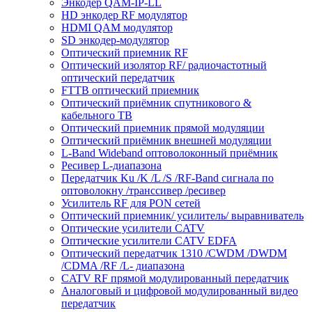
Энкодер QAM-IP-LL
HD энкодер RF модулятор
HDMI QAM модулятор
SD энкодер-модулятор
Оптический приемник RF
Оптичеcкий изолятор RF/ радиочастотный
оптический передатчик
FTTB оптический приемник
Оптический приёмник спутникового &
кабельного ТВ
Оптический приемник прямой модуляции
Оптический приёмник внешней модуляции
L-Band Wideband оптоволоконный приёмник
Ресивер L-диапазона
Передатчик Ku /K /L /S /RF-Band сигнала по
оптоволокну /транссивер /ресивер
Усилитель RF для PON сетей
Оптический приемник/ усилитель/ выравниватель
Оптические усилители CATV
Оптические усилители CATV EDFA
Оптический передатчик 1310 /CWDM /DWDM
/CDMA /RF /L- диапазона
CATV RF прямой модулированный передатчик
Аналоговый и цифровой модулированный видео
передатчик