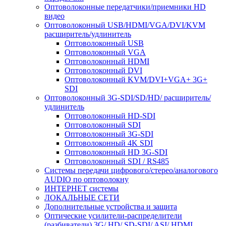
Оптоволоконные передатчики/приемники HD
видео
Оптоволоконный USB/HDMI/VGA/DVI/KVM
расширитель/удлинитель
Оптоволоконный USB
Оптоволоконный VGA
Оптоволоконный HDMI
Оптоволоконный DVI
Оптоволоконный KVM/DVI+VGA+ 3G+
SDI
Оптоволоконный 3G-SDI/SD/HD/ расширитель/
удлинитель
Оптоволоконный HD-SDI
Оптоволоконный SDI
Оптоволоконный 3G-SDI
Оптоволоконный 4K SDI
Оптоволоконный HD 3G-SDI
Оптоволоконный SDI / RS485
Системы передачи цифрового/стерео/аналогового
AUDIO по оптоволокну
ИНТЕРНЕТ системы
ЛОКАЛЬНЫЕ СЕТИ
Дополнительные устройства и защита
Оптические усилители-распределители
(разбиватели) 3G/ HD/ SD-SDI/ ASI/ HDMI