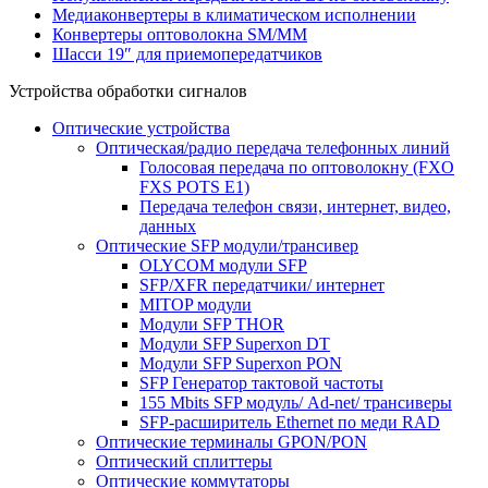
Медиаконвертеры в климатическом исполнении
Конвертеры оптоволокна SM/MM
Шасси 19″ для приемопередатчиков
Устройства обработки сигналов
Оптические устройства
Оптическая/радио передача телефонных линий
Голосовая передача по оптоволокну (FXO
FXS POTS E1)
Передача телефон связи, интернет, видео,
данных
Оптичеcкие SFP модули/трансивер
OLYCOM модули SFP
SFP/XFR передатчики/ интернет
MITOP модули
Модули SFP THOR
Модули SFP Superxon DT
Модули SFP Superxon PON
SFP Генератор тактовой частоты
155 Mbits SFP модуль/ Ad-net/ трансиверы
SFP-расширитель Ethernet по меди RAD
Оптические терминалы GPON/PON
Оптический сплиттеры
Оптические коммутаторы