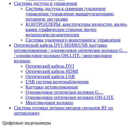
Системы доступа и управления
Системы доступа к серверам /удаленное
управление /управление маршрутизаторами,
питанием, ресурсами
КОНТРОЛЛЕРЫ, конструкторы видеостен, видео-
камер /графические станции /видео
мультиплексор-контроллер
Cистемы удаленного мониторинга/ управления
Оптичеcкий кабель DVI /HDMI/USB /катушки
оптоволоконные / одномодовое оптическое волокно G…
/ одномодовое волокно OH-LITE / многомодовое
волокно
Оптичеcкий кабель DVI
Оптический кабель HDMI
Оптический кабель USB
USB система видеонаблюдения
Катушки оптоволоконные
Одномодовое оптическое волокно G…
Одномодовое оптическое волокно OH-LITE
Многомодовое волокно
Система сотовых ретрансляторов сигналов RF по
оптоволокну
Цифровые видеокамеры