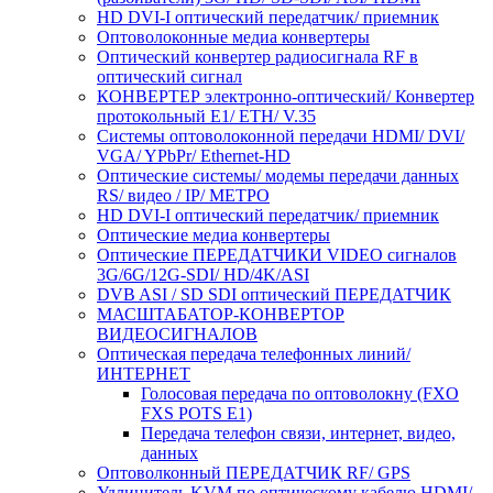
HD DVI-I оптический передатчик/ приемник
Оптоволоконные медиа конвертеры
Оптический конвертер радиосигнала RF в
оптический сигнал
КОНВЕРТЕР электронно-оптический/ Конвертер
протокольный E1/ ETH/ V.35
Системы оптоволоконной передачи HDMI/ DVI/
VGA/ YPbPr/ Ethernet-HD
Оптические системы/ модемы передачи данных
RS/ видео / IP/ МЕТРО
HD DVI-I оптический передатчик/ приемник
Оптические медиа конвертеры
Оптические ПЕРЕДАТЧИКИ VIDEO сигналов
3G/6G/12G-SDI/ HD/4K/ASI
DVB ASI / SD SDI оптический ПЕРЕДАТЧИК
МАСШТАБАТОР-КОНВЕРТОР
ВИДЕОСИГНАЛОВ
Оптическая передача телефонных линий/
ИНТЕРНЕТ
Голосовая передача по оптоволокну (FXO
FXS POTS E1)
Передача телефон связи, интернет, видео,
данных
Оптоволконный ПЕРЕДАТЧИК RF/ GPS
Удлинитель KVM по оптическому кабелю HDMI/