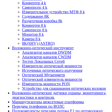
Конвертер 4 k
Самописец 4 k
Измерительное устройство МТФ 8 k
Содержание 8K
Раздаточная коробка 8k
Конвертер 8 k
Самописец 8 k
Монитор 8 k
Камера 8 k
8K(SHV) (ASTRO)
Волоконно-оптический инструмент
Анализатор каналов DWDM
Анализатор каналов CWDM
Тестер Локальных Сетей
Измерители оптической мощности
Источники оптического излучения
Оптический Мультиметр
Оптический измеритель мощности
Измеритель мощности PON
Устройство для сращивания оптических волокон
Волоконно-оптические датчики охраны, мониторинга,
диагностики и контроля.
Маршрутизаторы межсетевые платформы
Передача телефонии по ВОЛС
Полукомплекты передачи потока E1 по оптоволокну