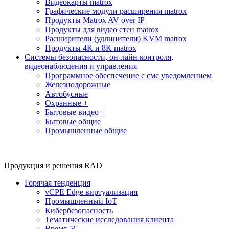
Видеокарты matrox
Графические модули расширения matrox
Продукты Matrox AV over IP
Продукты для видео стен matrox
Расширители (удлинители) KVM matrox
Продукты 4K и 8K matrox
Системы безопасности, он-лайн контроля,
видеонаблюдения и управления
Программное обеспечение с смс уведомлением
Железнодорожные
Автобусные
Охранные +
Бытовые видео +
Бытовые общие
Промышленные общие
Продукция и решения RAD
Горячая тенденция
vCPE Edge виртуализация
Промышленный IoT
Кибербезопасность
Тематические исследования клиента
Время 5G