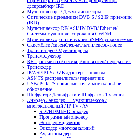
скремблер/IP /QAM /DVB-T/ демодулятор-
дескремблер/ IRD
Мультиплесоры/ Демультиплесоры
Оптические приемники DVB-S / S2 IP-приемник
(IRD)
Мультиплексор RF/ ASI/ IP/ DVB/ Ethernet/
Системы мультиплексирования CWDM
Мультиплексор оптический/ SNMP/ управляемый
Скремблер /скремблер-мультиплексор-тюнер
Транспондер / Мукспондеры
Трансмодулятор
RF Трансмиттер/ ресивер/ конвертер/ передатчик
Транскодер
IP/ASI/IPTV/DVB адаптер — шлюзы
ASI/ TS распределитель/ передатчик
USB/ PCI/ TS проигрыватель/ запись/ on-line
обновление
Шифратор/ Дешифратор/ Шифратор 1 уровня
Энкодер / энкодер — мультиплексор /
многоканальный / IP TV / AV
SDI/HDMI/HD энкодер
Программный энкодер
Энкодер модулятор
Энкодер многоканальный
Аудио энкодер