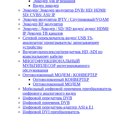
Энкодер для IP вещания
Видео энкодер
Энкодер/ Энкодер модулятор DVB/ HD/ HDMI/
SD/ CVBS/ ASI/ IP
Энкодер модулятор IPTV / Спутниковый/VQAM
Энкодер RF модулятор
Энкодер / Декодер / SD/ HD видео/ аудио/ HDMI/
IP Декодер ТВ каналов
Сетевой переключатель видео/ USB TS-
анализатор/ проигрыватель/ записывающее
устройство
Видеомультиплексор/передатчик HD -SDI по
коаксиальному кабелю
МНОГОФУНКЦИОНАЛЬНЫЙ
МУЛЬТИПЛЕСОР интегрированного
обслуживания
Оптоволоконный МОДЕМ / КОНВЕРТЕР
Оптоволоконный КОНВЕРТЕР
Оптоволоконный МОДЕМ
Мобильный цифровой приемник преобразователь
цифрового аналогового видео
Цифровой передатчик DVB
Цифровой приемник DVB
Цифровой передатчик-адаптер ASI в E1
Цифровой DVI преобразователь