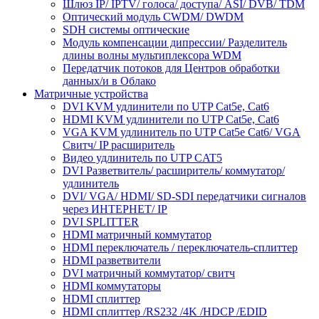
Шлюз IP/ IPTV/ голоса/ доступа/ ASI/ DVB/ TDM
Оптический модуль CWDM/ DWDM
SDH системы оптические
Модуль компенсации дипрессии/ Разделитель
длины волны мультиплексора WDM
Передатчик потоков для Центров обработки
данных/и в Облако
Матричные устройства
DVI KVM удлинители по UTP Cat5e, Cat6
HDMI KVM удлинители по UTP Cat5e, Cat6
VGA KVM удлинитель по UTP Cat5e Cat6/ VGA
Свитч/ IP расширитель
Видео удлинитель по UTP CAT5
DVI Разветвитель/ расширитель/ коммутатор/
удлинитель
DVI/ VGA/ HDMI/ SD-SDI передатчики сигналов
через ИНТЕРНЕТ/ IP
DVI SPLITTER
HDMI матричный коммутатор
HDMI переключатель / переключатель-сплиттер
HDMI разветвители
DVI матричный коммутатор/ свитч
HDMI коммутаторы
HDMI сплиттер
HDMI сплиттер /RS232 /4K /HDCP /EDID