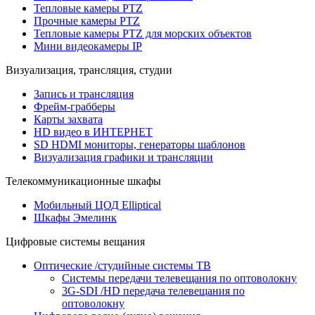
Тепловые камеры PTZ
Прочные камеры PTZ
Тепловые камеры PTZ для морских объектов
Мини видеокамеры IP
Визуализация, трансляция, студии
Запись и трансляция
Фрейм-грабберы
Карты захвата
HD видео в ИНТЕРНЕТ
SD HDMI мониторы, генераторы шаблонов
Визуализация графики и трансляции
Телекоммуникационные шкафы
Мобильный ЦОД Elliptical
Шкафы Эмелинк
Цифровые системы вещания
Оптические /студийные системы ТВ
Системы передачи телевещания по оптоволокну
3G-SDI /HD передача телевещания по
оптоволокну