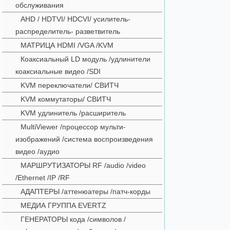
обслуживания
AHD / HDTVI/ HDCVI/ усилитель-
распределитель- разветвитель
МАТРИЦА HDMI /VGA /KVM
Коаксиальный LD модуль /удлинители
коаксиальные видео /SDI
KVM переключатели/ СВИТЧ
KVM коммутаторы/ СВИТЧ
KVM удлинитель /расширитель
MultiViewer /процессор мульти-
изображений /система воспроизведения
видео /аудио
МАРШРУТИЗАТОРЫ RF /audio /video
/Ethernet /IP /RF
АДАПТЕРЫ /аттенюатеры /патч-корды
МЕДИА ГРУППА EVERTZ
ГЕНЕРАТОРЫ кода /символов /