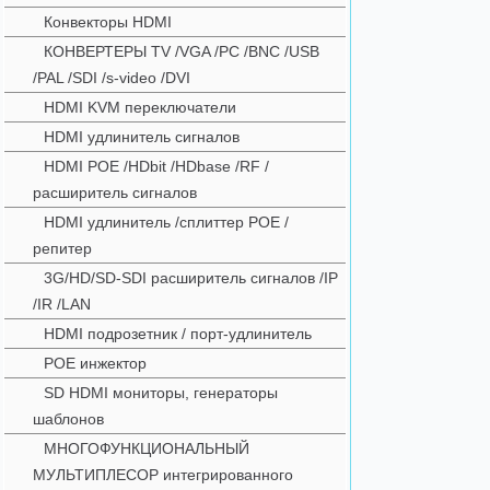
Конвекторы HDMI
КОНВЕРТЕРЫ TV /VGA /PC /BNC /USB
/PAL /SDI /s-video /DVI
HDMI KVM переключатели
HDMI удлинитель сигналов
HDMI POE /HDbit /HDbase /RF /
расширитель сигналов
HDMI удлинитель /сплиттер POE /
репитер
3G/HD/SD-SDI расширитель сигналов /IP
/IR /LAN
HDMI подрозетник / порт-удлинитель
POE инжектор
SD HDMI мониторы, генераторы
шаблонов
МНОГОФУНКЦИОНАЛЬНЫЙ
МУЛЬТИПЛЕСОР интегрированного