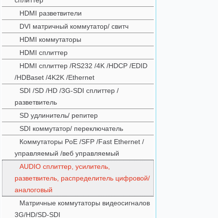
сплиттер
HDMI разветвители
DVI матричный коммутатор/ свитч
HDMI коммутаторы
HDMI сплиттер
HDMI сплиттер /RS232 /4K /HDCP /EDID
/HDBaset /4K2K /Ethernet
SDI /SD /HD /3G-SDI сплиттер /
разветвитель
SD удлинитель/ репитер
SDI коммутатор/ переключатель
Коммутаторы PoE /SFP /Fast Ethernet /
управляемый /веб управляемый
AUDIO сплиттер, усилитель,
разветвитель, распределитель цифровой/
аналоговый
Матричные коммутаторы видеосигналов
3G/HD/SD-SDI