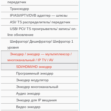
передатчик
Транскодер
IP/ASI/IPTV/DVB адаптер — шлюзы
ASI/ TS распределитель/ передатчик
USB/ PCI/ TS проигрыватель/ запись/ on-
line обновление
Шифратор/ Дешифратор/ Шифратор 1
уровня
Энкодер / энкодер — мультиплексор /
многоканальный / IP TV / AV
SDI/HDMI/HD энкодер
Программный энкодер
Энкодер модулятор
Энкодер многоканальный
Аудио энкодер
Энкодер для IP вещания
Видео энкодер