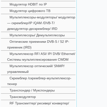
Модулятор HDBIT по IP
Модулятор цифрового ТВ
Мультиплексоры-модуляторы/ модулятор
— скремблер/IP /QAM /DVB-T/
демодулятор-дескремблер/ IRD
Мультиплесоры/ Демультиплесоры
Оптические приемники DVB-S / S2 IP-
приемник (IRD)
Мультиплексор RF/ ASI/ IP/ DVB/ Ethernet/
Системы мультиплексирования CWDM
Мультиплексор оптический/ SNMP/
управляемый
Скремблер /скремблер-мультиплексор-
тюнер
Транспондер / Мукспондеры
Трансмодулятор
RF Трансмиттер/ ресивер/ конвертер/