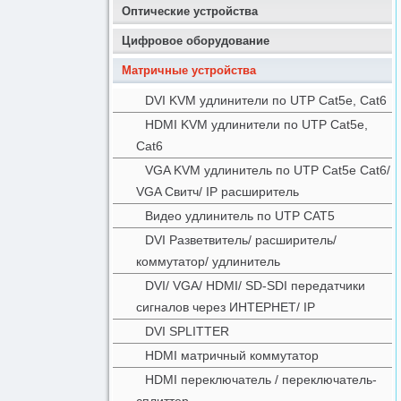
Оптические устройства
Цифровое оборудование
Матричные устройства
DVI KVM удлинители по UTP Cat5e, Cat6
HDMI KVM удлинители по UTP Cat5e,
Cat6
VGA KVM удлинитель по UTP Cat5e Cat6/
VGA Свитч/ IP расширитель
Видео удлинитель по UTP CAT5
DVI Разветвитель/ расширитель/
коммутатор/ удлинитель
DVI/ VGA/ HDMI/ SD-SDI передатчики
сигналов через ИНТЕРНЕТ/ IP
DVI SPLITTER
HDMI матричный коммутатор
HDMI переключатель / переключатель-