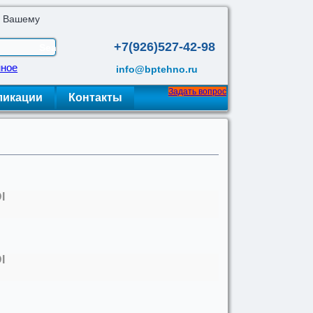
о Вашему
+7(926)527-42-98
нное
info@bptehno.ru
Задать вопрос
ликации
Контакты
I
I