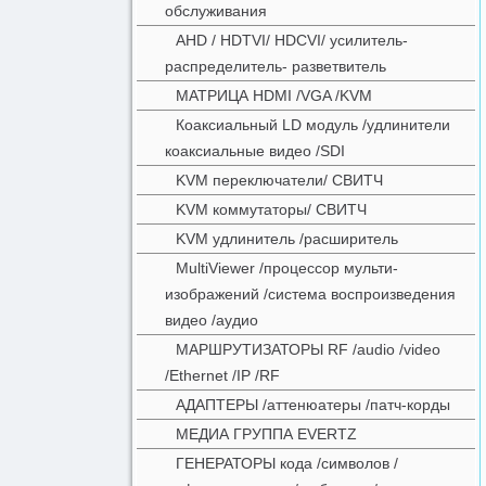
обслуживания
AHD / HDTVI/ HDCVI/ усилитель-
распределитель- разветвитель
МАТРИЦА HDMI /VGA /KVM
Коаксиальный LD модуль /удлинители
коаксиальные видео /SDI
KVM переключатели/ СВИТЧ
KVM коммутаторы/ СВИТЧ
KVM удлинитель /расширитель
MultiViewer /процессор мульти-
изображений /система воспроизведения
видео /аудио
МАРШРУТИЗАТОРЫ RF /audio /video
/Ethernet /IP /RF
АДАПТЕРЫ /аттенюатеры /патч-корды
МЕДИА ГРУППА EVERTZ
ГЕНЕРАТОРЫ кода /символов /