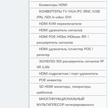
Конвекторы HDMI
КОНВЕРТЕРЫ TV /VGA /PC /BNC /USB
/PAL /SDI /s-video /DVI
HDMI KVM переключатели
HDMI удлинитель сигналов
HDMI POE /HDbit /HDbase /RF /
расширитель сигналов
HDMI удлинитель /сплиттер POE /
репитер
3G/HD/SD-SDI расширитель сигналов /IP
/IR /LAN
HDMI подрозетник / порт-удлинитель
POE инжектор
SD HDMI мониторы, генераторы
шаблонов
МНОГОФУНКЦИОНАЛЬНЫЙ
МУЛЬТИПЛЕСОР интегрированного