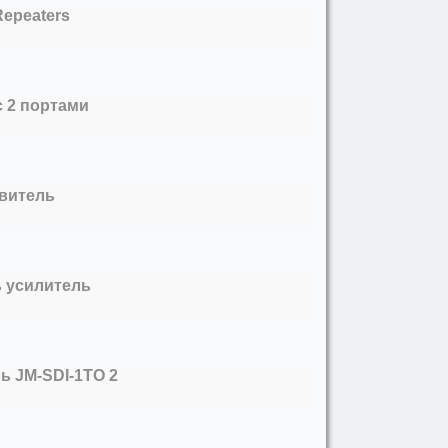
Repeaters
с 2 портами
твитель
ь усилитель
ь JM-SDI-1TO 2