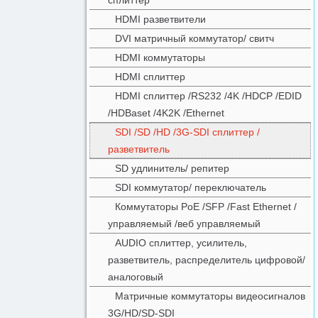
сплиттер
HDMI разветвители
DVI матричный коммутатор/ свитч
HDMI коммутаторы
HDMI сплиттер
HDMI сплиттер /RS232 /4K /HDCP /EDID
/HDBaset /4K2K /Ethernet
SDI /SD /HD /3G-SDI сплиттер /
разветвитель
SD удлинитель/ репитер
SDI коммутатор/ переключатель
Коммутаторы PoE /SFP /Fast Ethernet /
управляемый /веб управляемый
AUDIO сплиттер, усилитель,
разветвитель, распределитель цифровой/
аналоговый
Матричные коммутаторы видеосигналов
3G/HD/SD-SDI