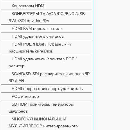
Конвекторы HDMI
КОНВЕРТЕРЫ TV /VGA /PC /BNC /USB
/PAL /SDI /s-video /DVI
HDMI KVM переключатели
HDMI удлинитель сигналов
HDMI POE /HDbit /HDbase /RF /
расширитель сигналов
HDMI удлинитель /сплиттер POE /
репитер
3G/HD/SD-SDI расширитель сигналов /IP
/IR /LAN
HDMI подрозетник / порт-удлинитель
POE инжектор
SD HDMI мониторы, генераторы
шаблонов
МНОГОФУНКЦИОНАЛЬНЫЙ
МУЛЬТИПЛЕСОР интегрированного