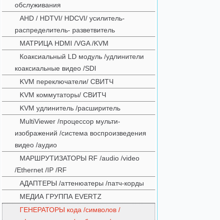
обслуживания
AHD / HDTVI/ HDCVI/ усилитель-
распределитель- разветвитель
МАТРИЦА HDMI /VGA /KVM
Коаксиальный LD модуль /удлинители
коаксиальные видео /SDI
KVM переключатели/ СВИТЧ
KVM коммутаторы/ СВИТЧ
KVM удлинитель /расширитель
MultiViewer /процессор мульти-
изображений /система воспроизведения
видео /аудио
МАРШРУТИЗАТОРЫ RF /audio /video
/Ethernet /IP /RF
АДАПТЕРЫ /аттенюатеры /патч-корды
МЕДИА ГРУППА EVERTZ
ГЕНЕРАТОРЫ кода /символов /