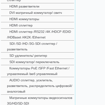
сплиттер
HDMI разветвители
DVI матричный коммутатор/ свитч
HDMI коммутаторы
HDMI сплиттер
HDMI сплиттер /RS232 /4K /HDCP /EDID
/HDBaset /4K2K /Ethernet
SDI /SD /HD /3G-SDI сплиттер /
разветвитель
SD удлинитель/ репитер
SDI коммутатор/ переключатель
Коммутаторы PoE /SFP /Fast Ethernet /
управляемый /веб управляемый
AUDIO сплиттер, усилитель,
разветвитель, распределитель цифровой/
аналоговый
Матричные коммутаторы видеосигналов
3G/HD/SD-SDI